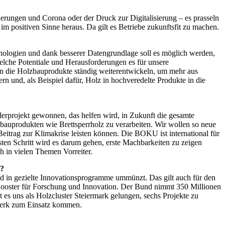
derungen und Corona oder der Druck zur Digitalisierung – es prasseln
im positiven ­Sinne heraus. Da gilt es Betriebe zukunftsfit zu machen.
hnologien und dank besserer Datengrundlage soll es möglich werden,
welche Potentiale und Herausforderungen es für unsere
en die Holzbauprodukte ständig weiterentwickeln, um mehr aus
 und, als Beispiel dafür, Holz in hochveredelte Produkte in die
derprojekt gewonnen, das helfen wird, in Zukunft die gesamte
u­produkten wie Brettsperrholz zu verarbeiten. Wir wollen so neue
eitrag zur Klimakrise leisten können. Die BOKU ist international für
sten Schritt wird es darum gehen, erste Machbarkeiten zu zeigen
h in vielen Themen Vorreiter.
h?
und in gezielte Innovationsprogramme ummünzt. Das gilt auch für den
Booster für Forschung und Innovation. Der Bund nimmt 350 Millionen
 es uns als Holzcluster Steiermark gelungen, sechs Pro­jekte zu
zwerk zum ­Einsatz kommen.