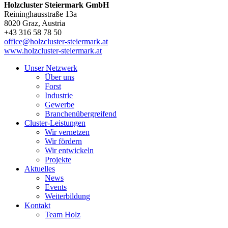
Holzcluster Steiermark GmbH
Reininghausstraße 13a
8020
Graz
, Austria
+43 316 58 78 50
office@holzcluster-steiermark.at
www.holzcluster-steiermark.at
Unser Netzwerk
Über uns
Forst
Industrie
Gewerbe
Branchenübergreifend
Cluster-Leistungen
Wir vernetzen
Wir fördern
Wir entwickeln
Projekte
Aktuelles
News
Events
Weiterbildung
Kontakt
Team Holz