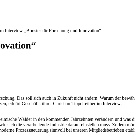
 im Interview „Booster für ­Forschung und Innovation“
novation“
orschung. Das soll sich auch in Zukunft nicht ändern. Warum der bewähr
en, erklärt Geschäftsführer Christian Tippelreither im Interview.
ich heimische Wälder in den kommenden Jahrzehnten verändern und was 
e sich die verarbeitende ­Industrie darauf einstellen muss. Zudem mö
ne Prozesssteuerung sinnvoll bei unseren Mitglieds­betrieben etablie