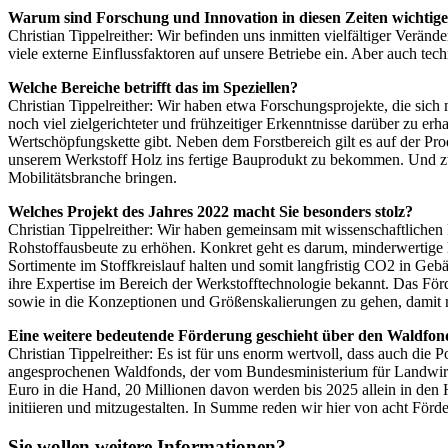
Warum sind Forschung und Innovation in diesen Zeiten wichtige
Christian Tippelreither: Wir befinden uns inmitten vielfältiger Ver
viele externe Einflussfaktoren auf unsere Betriebe ein. Aber auch tec
Welche Bereiche betrifft das im Speziellen?
Christian Tippelreither: Wir haben etwa Forschungsprojekte, die sic
noch viel zielgerichteter und frühzeitiger Erkenntnisse darüber zu e
Wertschöpfungskette gibt. Neben dem Forstbereich gilt es auf der P
unserem Werkstoff Holz ins fertige Bauprodukt zu bekommen. Und zwe
Mobilitätsbranche bringen.
Welches Projekt des Jahres 2022 macht Sie besonders stolz?
Christian Tippelreither: Wir haben gemeinsam mit wissenschaftlichen
Rohstoffausbeute zu erhöhen. Konkret geht es darum, minderwertige 
Sortimente im Stoffkreislauf halten und somit langfristig CO2 in Geb
ihre Expertise im Bereich der Werkstofftechnologie bekannt. Das Förd
sowie in die Konzeptionen und Größenskalierungen zu gehen, damit mi
Eine weitere bedeutende Förderung geschieht über den Waldfonds
Christian Tippelreither: Es ist für uns enorm wertvoll, dass auch di
angesprochenen Waldfonds, der vom ­Bundesministerium für Landwirt
Euro in die Hand, 20 Millionen davon werden bis 2025 allein in den Ho
initiieren und mitzugestalten. In Summe reden wir hier von acht Förd
Sie wollen weitere Informationen?