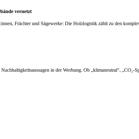
rbände vernetzt
er:innen, Frächter und Sägewerke: Die Holzlogistik zählt zu den kompl
 Nachhaltigkeitsaussagen in der Werbung. Ob „klimaneutral“, „CO₂-Sp