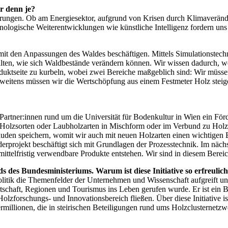
r denn je?
änderungen. Ob am Energiesektor, aufgrund von Krisen durch Klimaverän
hnologische Weiterentwicklungen wie künstliche Intelligenz fordern uns 
h mit den Anpassungen des Waldes beschäftigen. Mittels Simulationstec
rhalten, wie sich Waldbestände verändern können. Wir wissen dadurch, 
roduktseite zu kurbeln, wobei zwei Bereiche maßgeblich sind: Wir müss
itens müssen wir die Wertschöpfung aus einem Festmeter Holz steigern
 Partner:innen rund um die Universität für Bodenkultur in Wien ein För
Holzsorten oder Laubholzarten in Mischform oder im Verbund zu Holzba
äuden speichern, womit wir auch mit neuen Holzarten einen wichtigen B
erprojekt beschäftigt sich mit Grundlagen der Prozesstechnik. Im näch
ttelfristig verwendbare Produkte entstehen. Wir sind in diesem Bereic
 des Bundesministeriums. Warum ist diese Initiative so erfreulic
e Politik die Themenfelder der Unternehmen und Wissenschaft aufgreift 
schaft, Regionen und Tourismus ins Leben gerufen wurde. Er ist ein 
lzforschungs- und Innovationsbereich fließen. Über diese Initiative ist
ermillionen, die in steirischen ­Beteiligungen rund ums Holzclusternet