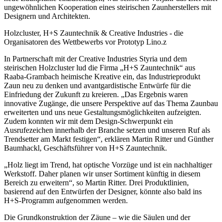
ungewöhnlichen Kooperation eines steirischen Zaunherstellers mit
Designern und Architekten.
Holzcluster, H+S Zauntechnik & Creative Industries - die
Organisatoren des Wettbewerbs vor Prototyp Lino.z
In Partnerschaft mit der Creative Industries Styria und dem
steirischen Holzcluster lud die Firma „H+S Zauntechnik“ aus
Raaba-Grambach heimische Kreative ein, das Industrieprodukt
Zaun neu zu denken und avantgardistische Entwürfe für die
Einfriedung der Zukunft zu kreieren. „Das Ergebnis waren
innovative Zugänge, die unsere Perspektive auf das Thema Zaunbau
erweiterten und uns neue Gestaltungsmöglichkeiten aufzeigten.
Zudem konnten wir mit dem Design-Schwerpunkt ein
Ausrufezeichen innerhalb der Branche setzen und unseren Ruf als
Trendsetter am Markt festigen“, erklären Martin Ritter und Günther
Baumhackl, Geschäftsführer von H+S Zauntechnik.
„Holz liegt im Trend, hat optische Vorzüge und ist ein nachhaltiger
Werkstoff. Daher planen wir unser Sortiment künftig in diesem
Bereich zu erweitern“, so Martin Ritter. Drei Produktlinien,
basierend auf den Entwürfen der Designer, könnte also bald ins
H+S-Programm aufgenommen werden.
Die Grundkonstruktion der Zäune – wie die Säulen und der