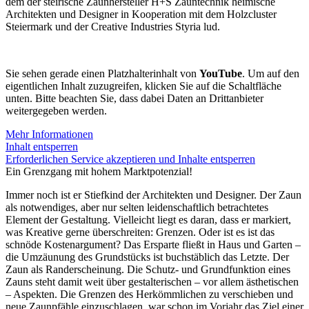
dem der steirische Zaunhersteller H+S Zauntechnik heimische
Architekten und Designer in Kooperation mit dem Holzcluster
Steiermark und der Creative Industries Styria lud.
Sie sehen gerade einen Platzhalterinhalt von
YouTube
. Um auf den
eigentlichen Inhalt zuzugreifen, klicken Sie auf die Schaltfläche
unten. Bitte beachten Sie, dass dabei Daten an Drittanbieter
weitergegeben werden.
Mehr Informationen
Inhalt entsperren
Erforderlichen Service akzeptieren und Inhalte entsperren
Ein Grenzgang mit hohem Marktpotenzial!
Immer noch ist er Stiefkind der Architekten und Designer. Der Zaun
als notwendiges, aber nur selten leidenschaftlich betrachtetes
Element der Gestaltung. Vielleicht liegt es daran, dass er markiert,
was Kreative gerne überschreiten: Grenzen. Oder ist es ist das
schnöde Kostenargument? Das Ersparte fließt in Haus und Garten –
die Umzäunung des Grundstücks ist buchstäblich das Letzte. Der
Zaun als Randerscheinung. Die Schutz- und Grundfunktion eines
Zauns steht damit weit über gestalterischen – vor allem ästhetischen
– Aspekten. Die Grenzen des Herkömmlichen zu verschieben und
neue Zaunpfähle einzuschlagen, war schon im Vorjahr das Ziel einer