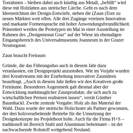
Torrahmen – bleiben dabei auch künftig aus Metall, „befüllt“ wird
diese mit Holzlatten aus steirischer Lärche. Geht es nach dem
Ideenreichtum der Design-Entwürfe, stehen die (Zaun-)Tore zu
neuen Märkten weit offen. Alle drei Zugänge vereinen Innovation
und markante Formensprache mit hoher Anwendungsfreundlichkeit.
Präsentiert werden die Prototypen im Mai in einer Ausstellung im
Rahmen des „Designmonat Graz“ auf der Wiese im ehemaligen
Eingangsbereich des Universalmuseums Joanneum in der Grazer
Neutorgasse.
Zaun braucht Freiraum
Gründe, die das Führungsduo auch in diesem Jahr dazu
veranlassten, ein Designprojekt anzustoßen. Wie im Vorjahr wurden
drei Kreativteams mit der Erarbeitung innovativer Zaunideen
beauftragt. „Auch in diesem Jahr ließen wir den Kreativen große
Freiräume. Besonderes Augenmerk galt diesmal aber der
Entwicklung markttauglicher Zaunprodukte, die sich auch zu
wirtschaftlichen Preisen realisieren lassen“, verrät Günther
Baumhackl. Zweite zentrale Vorgabe: Holz als das Material der
Wahl. Dazu wurde der steirische Holzcluster als Partner gewonnen,
der drei holzverarbeitende Betriebe für die Umsetzung der
Designkonzepte ins Projektboot holte. Auch für die Firma H+S –
traditionell im Bereich Stahl und Aluminium beheimatet – ist der
nachwachsende Rohstoff weitgehend Neuland.