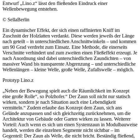
Entwurf „Lino.z“ lässt den fließenden Eindruck einer
Wellenbewegung entstehen.
©
SellaBerlin
Ein dynamischer Effekt, der sich einen raffinierten Kniff im
Zuschnitt der Holzlatten verdankt. Diese werden jeweils der Länge
nach geteilt – in unterschiedlichen Anschnittwinkeln – und kommen
um 90 Grad verdreht zum Einsatz. Eine Methode, die einerseits
Verschnitte verhindert und zum zweiten einen Fließeffekt erzeugt. Je
nach Anordnung sind dabei unterschiedlichen Zaundichten – von
massiver Wand bis transparente Abgrenzung – und unterschiedliche
Wellenlängen – kleine Welle, große Welle, Zufallswelle – möglich.
Prototyp Lino.z
„Neben der Bewegung spielt auch die Räumlichkeit im Konzept
eine große Rolle“, so Polzhofer.“ Der Zaun soll nicht nur statisch
wirken, sondern je nach Situation auch eine Lebendigkeit
vermitteln.“ Zudem erlaube das Konzept dem Zaun, sich ans
Gelände anzupassen und sich gleichzeitig zurücknehmen, um die
Architektur von Gebäude oder Garten wirken zu lassen. Weiterer
Vorteil: Auch wenn es sich um einen Systemzaun in Modulbauweise
handelt, werden die einzelnen Segmente nicht sichtbar – im
Gegenteil: Der Zaun als Welle, die nicht bricht. Beständig fließend,