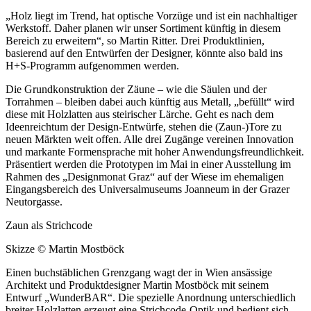
„Holz liegt im Trend, hat optische Vorzüge und ist ein nachhaltiger
Werkstoff. Daher planen wir unser Sortiment künftig in diesem
Bereich zu erweitern“, so Martin Ritter. Drei Produktlinien,
basierend auf den Entwürfen der Designer, könnte also bald ins
H+S-Programm aufgenommen werden.
Die Grundkonstruktion der Zäune – wie die Säulen und der
Torrahmen – bleiben dabei auch künftig aus Metall, „befüllt“ wird
diese mit Holzlatten aus steirischer Lärche. Geht es nach dem
Ideenreichtum der Design-Entwürfe, stehen die (Zaun-)Tore zu
neuen Märkten weit offen. Alle drei Zugänge vereinen Innovation
und markante Formensprache mit hoher Anwendungsfreundlichkeit.
Präsentiert werden die Prototypen im Mai in einer Ausstellung im
Rahmen des „Designmonat Graz“ auf der Wiese im ehemaligen
Eingangsbereich des Universalmuseums Joanneum in der Grazer
Neutorgasse.
Zaun als Strichcode
Skizze ©
Martin Mostböck
Einen buchstäblichen Grenzgang wagt der in Wien ansässige
Architekt und Produktdesigner Martin Mostböck mit seinem
Entwurf „WunderBAR“. Die spezielle Anordnung unterschiedlich
breiter Holzlatten erzeugt eine Strichcode-Optik und bedient sich