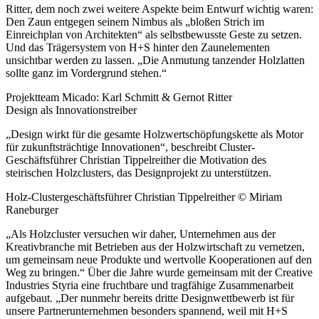
Ritter, dem noch zwei weitere Aspekte beim Entwurf wichtig waren:
Den Zaun entgegen seinem Nimbus als „bloßen Strich im
Einreichplan von Architekten“ als selbstbewusste Geste zu setzen.
Und das Trägersystem von H+S hinter den Zaunelementen
unsichtbar werden zu lassen. „Die Anmutung tanzender Holzlatten
sollte ganz im Vordergrund stehen.“
Projektteam Micado: Karl Schmitt & Gernot Ritter
Design als Innovationstreiber
„Design wirkt für die gesamte Holzwertschöpfungskette als Motor
für zukunftsträchtige Innovationen“, beschreibt Cluster-
Geschäftsführer Christian Tippelreither die Motivation des
steirischen Holzclusters, das Designprojekt zu unterstützen.
Holz-Clustergeschäftsführer Christian Tippelreither © Miriam
Raneburger
„Als Holzcluster versuchen wir daher, Unternehmen aus der
Kreativbranche mit Betrieben aus der Holzwirtschaft zu vernetzen,
um gemeinsam neue Produkte und wertvolle Kooperationen auf den
Weg zu bringen.“ Über die Jahre wurde gemeinsam mit der Creative
Industries Styria eine fruchtbare und tragfähige Zusammenarbeit
aufgebaut. „Der nunmehr bereits dritte Designwettbewerb ist für
unsere Partnerunternehmen besonders spannend, weil mit H+S