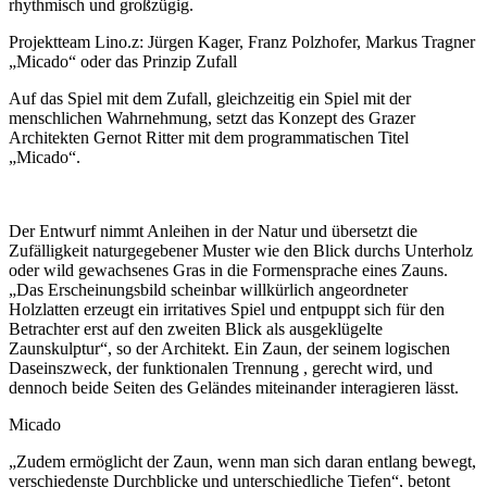
rhythmisch und großzügig.
Projektteam Lino.z: Jürgen Kager, Franz Polzhofer, Markus Tragner
„Micado“ oder das Prinzip Zufall
Auf das Spiel mit dem Zufall, gleichzeitig ein Spiel mit der
menschlichen Wahrnehmung, setzt das Konzept des Grazer
Architekten Gernot Ritter mit dem programmatischen Titel
„Micado“.
Der Entwurf nimmt Anleihen in der Natur und übersetzt die
Zufälligkeit naturgegebener Muster wie den Blick durchs Unterholz
oder wild gewachsenes Gras in die Formensprache eines Zauns.
„Das Erscheinungsbild scheinbar willkürlich angeordneter
Holzlatten erzeugt ein irritatives Spiel und entpuppt sich für den
Betrachter erst auf den zweiten Blick als ausgeklügelte
Zaunskulptur“, so der Architekt. Ein Zaun, der seinem logischen
Daseinszweck, der funktionalen Trennung , gerecht wird, und
dennoch beide Seiten des Geländes miteinander interagieren lässt.
Micado
„Zudem ermöglicht der Zaun, wenn man sich daran entlang bewegt,
verschiedenste Durchblicke und unterschiedliche Tiefen“, betont