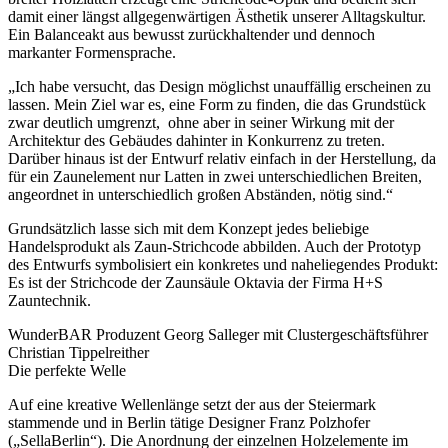
damit einer längst allgegenwärtigen Ästhetik unserer Alltagskultur.
Ein Balanceakt aus bewusst zurückhaltender und dennoch
markanter Formensprache.
„Ich habe versucht, das Design möglichst unauffällig erscheinen zu
lassen. Mein Ziel war es, eine Form zu finden, die das Grundstück
zwar deutlich umgrenzt, ohne aber in seiner Wirkung mit der
Architektur des Gebäudes dahinter in Konkurrenz zu treten.
Darüber hinaus ist der Entwurf relativ einfach in der Herstellung, da
für ein Zaunelement nur Latten in zwei unterschiedlichen Breiten,
angeordnet in unterschiedlich großen Abständen, nötig sind.“
Grundsätzlich lasse sich mit dem Konzept jedes beliebige
Handelsprodukt als Zaun-Strichcode abbilden. Auch der Prototyp
des Entwurfs symbolisiert ein konkretes und naheliegendes Produkt:
Es ist der Strichcode der Zaunsäule Oktavia der Firma H+S
Zauntechnik.
WunderBAR Produzent Georg Salleger mit Clustergeschäftsführer
Christian Tippelreither
Die perfekte Welle
Auf eine kreative Wellenlänge setzt der aus der Steiermark
stammende und in Berlin tätige Designer Franz Polzhofer
(„SellaBerlin“). Die Anordnung der einzelnen Holzelemente im