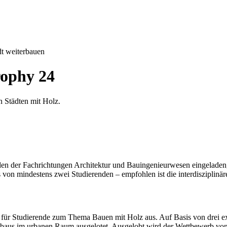
t weiterbauen
rophy 24
 Städten mit Holz.
den der Fachrichtungen Architektur und Bauingenieurwesen eingeladen, 
von mindestens zwei Studierenden – empfohlen ist die interdisziplinä
b für Studierende zum Thema Bauen mit Holz aus. Auf Basis von drei 
baus im urbanen Raum ausgelotet. Ausgelobt wird der Wettbewerb von 