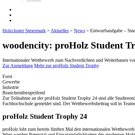
Holzcluster Steiermark
>
Aktuelles
>
News
>
Entwurfsaufgabe – Stad
woodencity: proHolz Student T
Internationaler Wettbewerb zum Nachverdichten und Weiterbauen von
Zur Anmeldung
Mehr zur proHolz Student Trophy
Forst
Gewerbe
Industrie
Branchenübergreifend
Zur Teilnahme an der proHolz Student Trophy 24 sind alle Studieren
Fachhochschule gemeldet sind. Der Wettbewerbsbeitrag soll in Teams 
proHolz Student Trophy 24
proHolz lobt zum bereits fünften Mal den internationalen Wettbewer
Wien werden Potenzial und Einsatzmöglichkeiten des modernen Holz