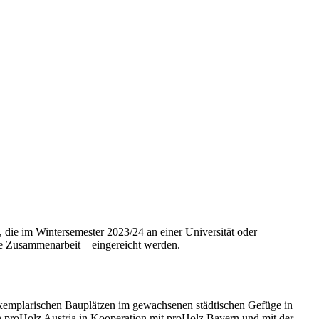
die im Wintersemester 2023/24 an einer Universität oder
re Zusammenarbeit – eingereicht werden.
exemplarischen Bauplätzen im gewachsenen städtischen Gefüge in
proHolz Austria in Kooperation mit proHolz Bayern und mit der