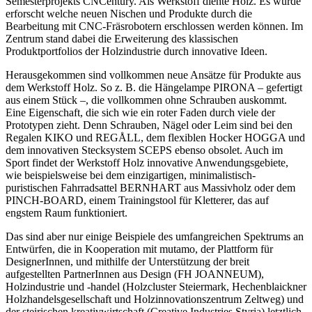
Semesterprojekts CNCentury. Als Werkstoff diente Holz. Es wurde
erforscht welche neuen Nischen und Produkte durch die
Bearbeitung mit CNC-Fräsrobotern erschlossen werden können. Im
Zentrum stand dabei die Erweiterung des klassischen
Produktportfolios der Holzindustrie durch innovative Ideen.
Herausgekommen sind vollkommen neue Ansätze für Produkte aus
dem Werkstoff Holz. So z. B. die Hängelampe PIRONA – gefertigt
aus einem Stück –, die vollkommen ohne Schrauben auskommt.
Eine Eigenschaft, die sich wie ein roter Faden durch viele der
Prototypen zieht. Denn Schrauben, Nägel oder Leim sind bei den
Regalen KIKO und REGÅLL, dem flexiblen Hocker HOGGA und
dem innovativen Stecksystem SCEPS ebenso obsolet. Auch im
Sport findet der Werkstoff Holz innovative Anwendungsgebiete,
wie beispielsweise bei dem einzigartigen, minimalistisch-
puristischen Fahrradsattel BERNHART aus Massivholz oder dem
PINCH-BOARD, einem Trainingstool für Kletterer, das auf
engstem Raum funktioniert.
Das sind aber nur einige Beispiele des umfangreichen Spektrums an
Entwürfen, die in Kooperation mit mutamo, der Plattform für
DesignerInnen, und mithilfe der Unterstützung der breit
aufgestellten PartnerInnen aus Design (FH JOANNEUM),
Holzindustrie und -handel (Holzcluster Steiermark, Hechenblaickner
Holzhandelsgesellschaft und Holzinnovationszentrum Zeltweg) und
der steirischen kreativwirtschaft (Creative Industries Styria) letztlich