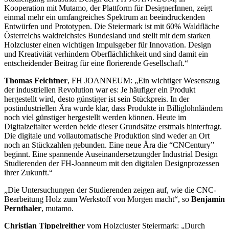
Kooperation mit Mutamo, der Plattform für DesignerInnen, zeigt
einmal mehr ein umfangreiches Spektrum an beeindruckenden
Entwürfen und Prototypen. Die Steiermark ist mit 60% Waldfläche
Österreichs waldreichstes Bundesland und stellt mit dem starken
Holzcluster einen wichtigen Impulsgeber für Innovation. Design
und Kreativität verhindern Oberflächlichkeit und sind damit ein
entscheidender Beitrag für eine florierende Gesellschaft.“
Thomas Feichtner
, FH JOANNEUM: „Ein wichtiger Wesenszug
der industriellen Revolution war es: Je häufiger ein Produkt
hergestellt wird, desto günstiger ist sein Stückpreis. In der
postindustriellen Ära wurde klar, dass Produkte in Billiglohnländern
noch viel günstiger hergestellt werden können. Heute im
Digitalzeitalter werden beide dieser Grundsätze erstmals hinterfragt.
Die digitale und vollautomatische Produktion sind weder an Ort
noch an Stückzahlen gebunden. Eine neue Ära die “CNCentury”
beginnt. Eine spannende Auseinandersetzungder Industrial Design
Studierenden der FH-Joanneum mit den digitalen Designprozessen
ihrer Zukunft.“
„Die Untersuchungen der Studierenden zeigen auf, wie die CNC-
Bearbeitung Holz zum Werkstoff von Morgen macht“, so
Benjamin
Pernthaler
, mutamo.
Christian Tippelreither
vom Holzcluster Steiermark: „Durch