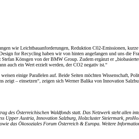
ungen wie Leichtbauanforderungen, Reduktion C02-Emissionen, kurze L
sign for Recycling haben wir von hinten angefangen und uns die Frage 
bt Stefan Könsgen von der BMW Group. Zudem ergänzt er „biobasiertes
nn auch ein Wert erzielt werden, der CO2 negativ ist.“
sen einige Parallelen auf. Beide Seiten möchten Wissenschaft, Polit
 zeigt – einsetzen“, zeigen sich Werner Balika von Innovation Salzbu
 des Österreichischen Waldfonds statt. Das Netzwerk steht allen inter
ness Upper Austria, Innovation Salzburg, Holzcluster Steiermark, proH
owie das Ökosoziales Forum Österreich & Europa. Weitere Informatio