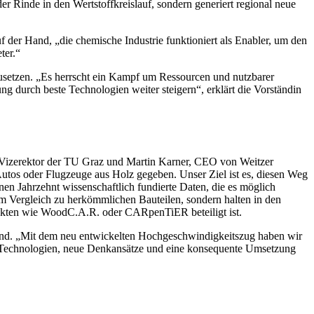
 Rinde in den Wertstoffkreislauf, sondern generiert regional neue
f der Hand, „die chemische Industrie funktioniert als Enabler, um den
ter.“
setzen. „Es herrscht ein Kampf um Ressourcen und nutzbarer
durch beste Technologien weiter steigern“, erklärt die Vorständin
f, Vizerektor der TU Graz und Martin Karner, CEO von Weitzer
Autos oder Flugzeuge aus Holz gegeben. Unser Ziel ist es, diesen Weg
n Jahrzehnt wissenschaftlich fundierte Daten, die es möglich
im Vergleich zu herkömmlichen Bauteilen, sondern halten in den
ekten wie WoodC.A.R. oder CARpenTiER beteiligt ist.
nd. „Mit dem neu entwickelten Hochgeschwindigkeitszug haben wir
e Technologien, neue Denkansätze und eine konsequente Umsetzung