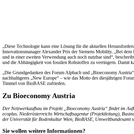
„Diese Technologie kann eine Lösung für die aktuellen Herausforder
Innovationsmanager Alexander Prix der Siemens Mobility. „Bei dem De
und in einer zweiten Verwendung auch noch nutzbar sind“, beschrei
und die Abhängigkeit von fossilen Rohstoffen zu verringern. Damit ka
„Die Grundgedanken des Forum Alpbach und „Bioeconomy Austria“ wei
nachhaltigeres „New Europe“ – wie das Motto des diesjährigen Forums
Timmel von BioBASE zufrieden.
Zu Bioeconomy Austria
Der Netzwerkaufbau im Projekt „Bioeconomy Austria“ findet im Auftrag
ecoplus. Niederösterreichs Wirtschaftsagentur (Projektleitung), Busi
der Universität für Bodenkultur Wien, BioBASE, Umweltbundesamt s
Sie wollen weitere Informationen?