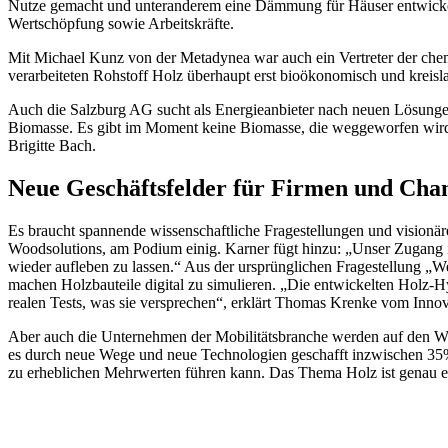
Nutze gemacht und unteranderem eine Dämmung für Häuser entwickelt. 
Wertschöpfung sowie Arbeitskräfte.
Mit Michael Kunz von der Metadynea war auch ein Vertreter der chemis
verarbeiteten Rohstoff Holz überhaupt erst bioökonomisch und kreisl
Auch die Salzburg AG sucht als Energieanbieter nach neuen Lösung
Biomasse. Es gibt im Moment keine Biomasse, die weggeworfen wird. 
Brigitte Bach.
Neue Geschäftsfelder für Firmen und Chan
Es braucht spannende wissenschaftliche Fragestellungen und visionär
Woodsolutions, am Podium einig. Karner fügt hinzu: „Unser Zugang is
wieder aufleben zu lassen.“ Aus der ursprünglichen Fragestellung „
machen Holzbauteile digital zu simulieren. „Die entwickelten Holz-H
realen Tests, was sie versprechen“, erklärt Thomas Krenke vom In
Aber auch die Unternehmen der Mobilitätsbranche werden auf den W
es durch neue Wege und neue Technologien geschafft inzwischen 35
zu erheblichen Mehrwerten führen kann. Das Thema Holz ist genau ei