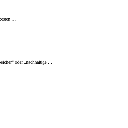
exesten …
eicher“ oder „nachhaltige …