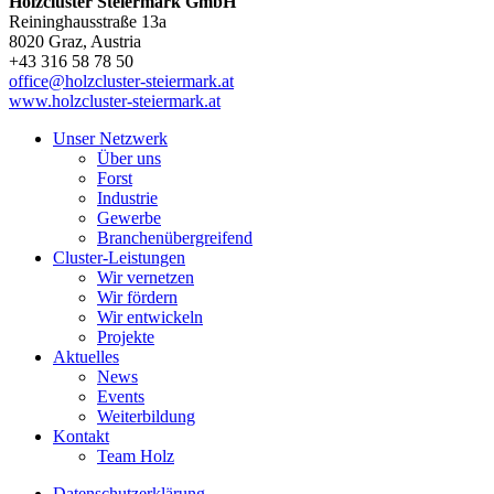
Holzcluster Steiermark GmbH
Reininghausstraße 13a
8020
Graz
, Austria
+43 316 58 78 50
office@holzcluster-steiermark.at
www.holzcluster-steiermark.at
Unser Netzwerk
Über uns
Forst
Industrie
Gewerbe
Branchenübergreifend
Cluster-Leistungen
Wir vernetzen
Wir fördern
Wir entwickeln
Projekte
Aktuelles
News
Events
Weiterbildung
Kontakt
Team Holz
Datenschutzerklärung