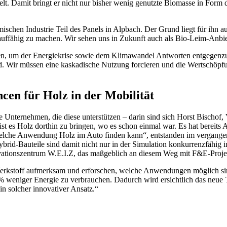
Damit bringt er nicht nur bisher wenig genutzte Biomasse in Form der
chen Industrie Teil des Panels in Alpbach. Der Grund liegt für ihn au
auffähig zu machen. Wir sehen uns in Zukunft auch als Bio-Leim-Anbie
en, um der Energiekrise sowie dem Klimawandel Antworten entgegenzu
Wir müssen eine kaskadische Nutzung forcieren und die Wertschöpfung 
cen für Holz in der Mobilität
e Unternehmen, die diese unterstützen – darin sind sich Horst Bischo
t es Holz dorthin zu bringen, wo es schon einmal war. Es hat bereits 
Welche Anwendung Holz im Auto finden kann“, entstanden im vergangene
ybrid-Bauteile sind damit nicht nur in der Simulation konkurrenzfähig 
novationszentrum W.E.I.Z, das maßgeblich an diesem Weg mit F&E-Proj
erkstoff aufmerksam und erforschen, welche Anwendungen möglich si
% weniger Energie zu verbrauchen. Dadurch wird ersichtlich das neu
n solcher innovativer Ansatz.“