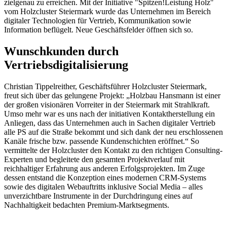
zielgenau zu erreichen. Mit der Initiative "Spitzen!Leistung Holz"
vom Holzcluster Steiermark wurde das Unternehmen im Bereich
digitaler Technologien für Vertrieb, Kommunikation sowie
Information beflügelt. Neue Geschäftsfelder öffnen sich so.
Wunschkunden durch
Vertriebsdigitalisierung
Christian Tippelreither, Geschäftsführer Holzcluster Steiermark,
freut sich über das gelungene Projekt: „Holzbau Hansmann ist einer
der großen visionären Vorreiter in der Steiermark mit Strahlkraft.
Umso mehr war es uns nach der initiativen Kontaktherstellung ein
Anliegen, dass das Unternehmen auch in Sachen digitaler Vertrieb
alle PS auf die Straße bekommt und sich dank der neu erschlossenen
Kanäle frische bzw. passende Kundenschichten eröffnet.“ So
vermittelte der Holzcluster den Kontakt zu den richtigen Consulting-
Experten und begleitete den gesamten Projektverlauf mit
reichhaltiger Erfahrung aus anderen Erfolgsprojekten. Im Zuge
dessen entstand die Konzeption eines modernen CRM-Systems
sowie des digitalen Webauftritts inklusive Social Media – alles
unverzichtbare Instrumente in der Durchdringung eines auf
Nachhaltigkeit bedachten Premium-Marktsegments.