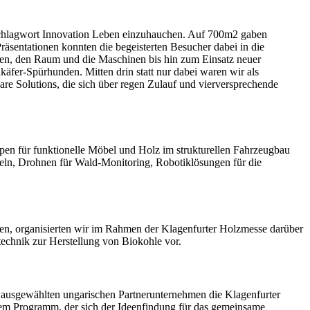
Schlagwort Innovation Leben einzuhauchen. Auf 700m2 gaben
räsentationen konnten die begeisterten Besucher dabei in die
hen, den Raum und die Maschinen bis hin zum Einsatz neuer
fer-Spürhunden. Mitten drin statt nur dabei waren wir als
e Solutions, die sich über regen Zulauf und vierversprechende
en für funktionelle Möbel und Holz im strukturellen Fahrzeugbau
teln, Drohnen für Wald-Monitoring, Robotiklösungen für die
n, organisierten wir im Rahmen der Klagenfurter Holzmesse darüber
echnik zur Herstellung von Biokohle vor.
ausgewählten ungarischen Partnerunternehmen die Klagenfurter
dem Programm, der sich der Ideenfindung für das gemeinsame