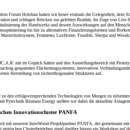
dem Forum Holzbau hatten wir heuer erstmals die Gelegenheit, dem 
ovation und schlugen Brücken zur gelebten Realität. Im Zuge von Live-P
igitalisierung des Handwerks und dessen Auswirkungen auf den Mensc
soptimierung bis hin zu alternativen Finanzierungsformen und Borkenkä
P Massivholzsystem, Festmeter, LuxHome, Feasible, Sherpa und Woodcar
.A.R. mit im Gepäck hatten und den Ausstellungsbereich mit Prototyp
einachsig gespannten Flächentragsystemen, innovativen Verbindungsmit
rten Herstellung von nichtorthogonalen Strukturen auf.
zu den erfolgsversprechenden Technologien von Morgen zu informiere
 Pytechnik Biomass Energy stellten wir dabei die aktuellste Anlagent
rischen Innovationscluster PANFA
beit mit unserem InnoWood-Projektpartner PANFA, der gemeinsam mit 
steirischen Clusterbetrieben stand darüber hinaus ein Workshop auf 