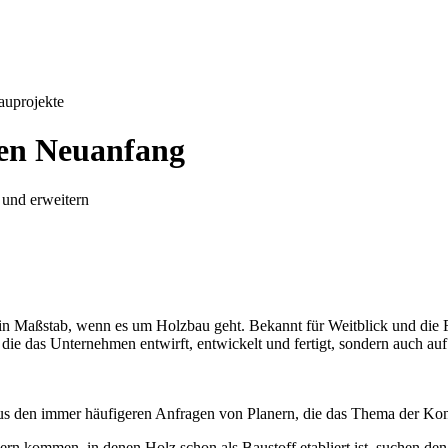
auprojekte
nen Neuanfang
 und erweitern
en ein Maßstab, wenn es um Holzbau geht. Bekannt für Weitblick und di
 die das Unternehmen entwirft, entwickelt und fertigt, sondern auch au
 aus den immer häufigeren Anfragen von Planern, die das Thema der Kon
dern kommen, in denen Holz schon als Baustoff etabliert ist, suchen d