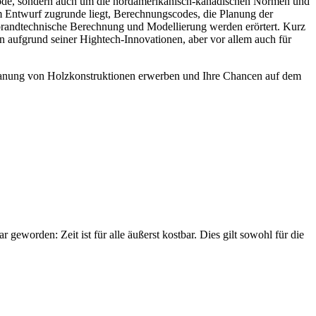
code, sondern auch um die nordamerikanisch-kanadischen Normen und
 Entwurf zugrunde liegt, Berechnungscodes, die Planung der
brandtechnische Berechnung und Modellierung werden erörtert. Kurz
n aufgrund seiner Hightech-Innovationen, aber vor allem auch für
lanung von Holzkonstruktionen erwerben und Ihre Chancen auf dem
eworden: Zeit ist für alle äußerst kostbar. Dies gilt sowohl für die