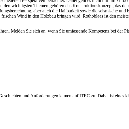
chiedenen Perspektiven betrachtet. Dabei geht es nicht nur um Euro
u den wichtigsten Themen gehören das Konstruktionskonzept, das dem
ungsberechnung, aber auch die Haltbarkeit sowie die seismische und 
d frischen Wind in den Holzbau bringen wird. Rothoblaas ist den meiste
hren. Melden Sie sich an, wenn Sie umfassende Kompetenz bei der P
eschichten und Anforderungen kamen auf ITEC zu. Dabei ist eines klar g