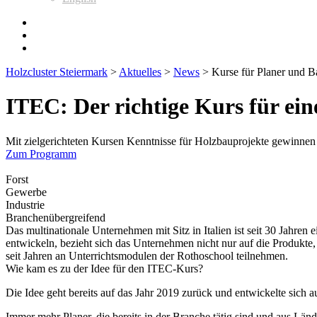
Holzcluster Steiermark
>
Aktuelles
>
News
>
Kurse für Planer und B
ITEC: Der richtige Kurs für ei
Mit zielgerichteten Kursen Kenntnisse für Holzbauprojekte gewinnen
Zum Programm
Forst
Gewerbe
Industrie
Branchenübergreifend
Das multinationale Unternehmen mit Sitz in Italien ist seit 30 Jahr
entwickeln, bezieht sich das Unternehmen nicht nur auf die Produkte,
seit Jahren an Unterrichtsmodulen der Rothoschool teilnehmen.
Wie kam es zu der Idee für den ITEC-Kurs?
Die Idee geht bereits auf das Jahr 2019 zurück und entwickelte sich
Immer mehr Planer, die bereits in der Branche tätig sind und aus Län