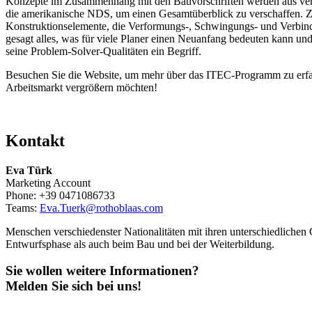
Konzepte im Zusammenhang mit den Bauvorschriften werden aus vers
die amerikanische NDS, um einen Gesamtüberblick zu verschaffen. Z
Konstruktionselemente, die Verformungs-, Schwingungs- und Verbind
gesagt alles, was für viele Planer einen Neuanfang bedeuten kann un
seine Problem-Solver-Qualitäten ein Begriff.
Besuchen Sie die Website, um mehr über das ITEC-Programm zu erfa
Arbeitsmarkt vergrößern möchten!
Kontakt
Eva Türk
Marketing Account
Phone: +39 0471086733
Teams:
Eva.Tuerk@rothoblaas.com
Menschen verschiedenster Nationalitäten mit ihren unterschiedlichen G
Entwurfsphase als auch beim Bau und bei der Weiterbildung.
Sie wollen weitere Informationen?
Melden Sie sich bei uns!