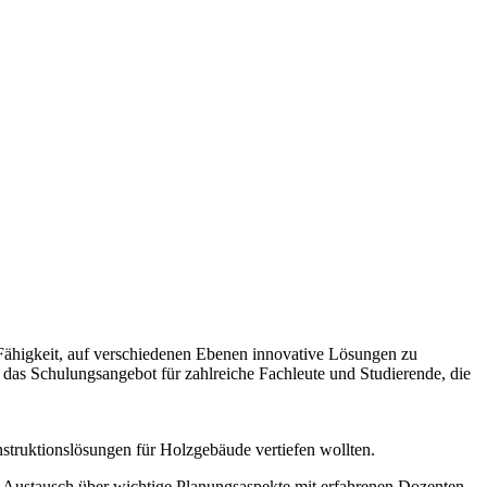
e Fähigkeit, auf verschiedenen Ebenen innovative Lösungen zu
f das Schulungsangebot für zahlreiche Fachleute und Studierende, die
struktionslösungen für Holzgebäude vertiefen wollten.
en Austausch über wichtige Planungsaspekte mit erfahrenen Dozenten.