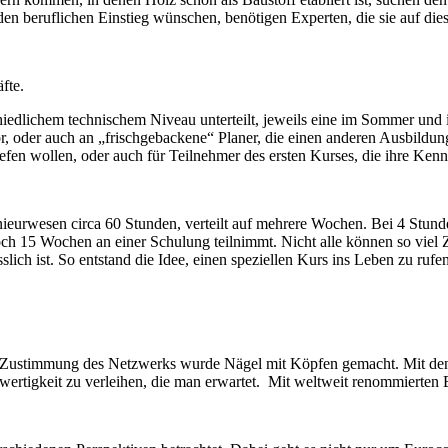
r den beruflichen Einstieg wünschen, benötigen Experten, die sie auf 
fte.
edlichem technischem Niveau unterteilt, jeweils eine im Sommer und im
 oder auch an „frischgebackene“ Planer, die einen anderen Ausbildun
iefen wollen, oder auch für Teilnehmer des ersten Kurses, die ihre Ken
urwesen circa 60 Stunden, verteilt auf mehrere Wochen. Bei 4 Stund
noch 15 Wochen an einer Schulung teilnimmt. Nicht alle können so viel Z
lich ist. So entstand die Idee, einen speziellen Kurs ins Leben zu ruf
n Zustimmung des Netzwerks wurde Nägel mit Köpfen gemacht. Mit den
wertigkeit zu verleihen, die man erwartet. Mit weltweit renommierten 