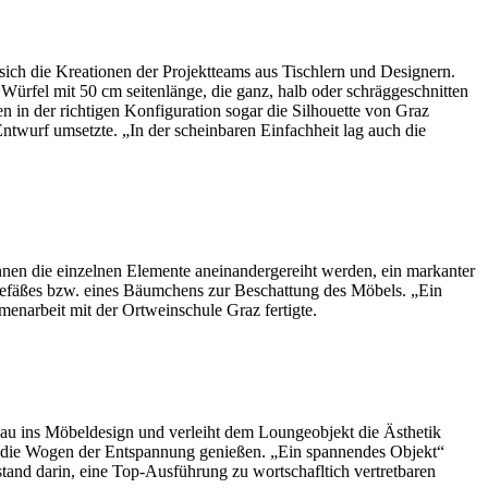
sich die Kreationen der Projektteams aus Tischlern und Designern.
Würfel mit 50 cm seitenlänge, die ganz, halb oder schräggeschnitten
 in der richtigen Konfiguration sogar die Silhouette von Graz
Entwurf umsetzte. „In der scheinbaren Einfachheit lag auch die
nnen die einzelnen Elemente aneinandergereiht werden, ein markanter
gefäßes bzw. eines Bäumchens zur Beschattung des Möbels. „Ein
menarbeit mit der Ortweinschule Graz fertigte.
sbau ins Möbeldesign und verleiht dem Loungeobjekt die Ästhetik
ht die Wogen der Entspannung genießen. „Ein spannendes Objekt“
tand darin, eine Top-Ausführung zu wortschafltich vertretbaren