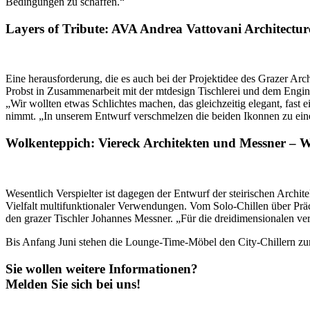
Bedingungen zu schaffen.“
Layers of Tribute: AVA Andrea Vattovani Architectu
Eine herausforderung, die es auch bei der Projektidee des Grazer Ar
Probst in Zusammenarbeit mit der mtdesign Tischlerei und dem Engi
„Wir wollten etwas Schlichtes machen, das gleichzeitig elegant, fast
nimmt. „In unserem Entwurf verschmelzen die beiden Ikonnen zu ei
Wolkenteppich: Viereck Architekten und Messner – W
Wesentlich Verspielter ist dagegen der Entwurf der steirischen Arc
Vielfalt multifunktionaler Verwendungen. Vom Solo-Chillen über Präc
den grazer Tischler Johannes Messner. „Für die dreidimensionalen v
Bis Anfang Juni stehen die Lounge-Time-Möbel den City-Chillern zu
Sie wollen weitere Informationen?
Melden Sie sich bei uns!