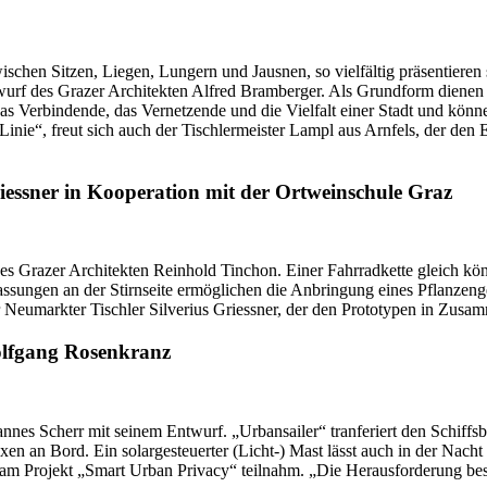
chen Sitzen, Liegen, Lungern und Jausnen, so vielfältig präsentieren 
twurf des Grazer Architekten Alfred Bramberger. Als Grundform dienen 
s Verbindende, das Vernetzende und die Vielfalt einer Stadt und können
Linie“, freut sich auch der Tischlermeister Lampl aus Arnfels, der den 
iessner in Kooperation mit der Ortweinschule Graz
es Grazer Architekten Reinhold Tinchon. Einer Fahrradkette gleich kö
ssungen an der Stirnseite ermöglichen die Anbringung eines Pflanzen
r Neumarkter Tischler Silverius Griessner, der den Prototypen in Zusam
olfgang Rosenkranz
annes Scherr mit seinem Entwurf. „Urbansailer“ tranferiert den Schiff
n an Bord. Ein solargesteuerter (Licht-) Mast lässt auch in der Nac
r am Projekt „Smart Urban Privacy“ teilnahm. „Die Herausforderung bes