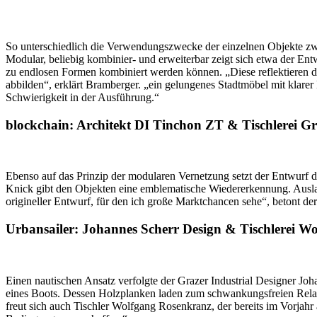
So unterschiedlich die Verwendungszwecke der einzelnen Objekte zwis
Modular, beliebig kombinier- und erweiterbar zeigt sich etwa der En
zu endlosen Formen kombiniert werden können. „Diese reflektieren da
abbilden“, erklärt Bramberger. „ein gelungenes Stadtmöbel mit klarer 
Schwierigkeit in der Ausführung.“
blockchain: Architekt DI Tinchon ZT & Tischlerei Gr
Ebenso auf das Prinzip der modularen Vernetzung setzt der Entwurf d
Knick gibt den Objekten eine emblematische Wiedererkennung. Ausla
origineller Entwurf, für den ich große Marktchancen sehe“, betont de
Urbansailer: Johannes Scherr Design & Tischlerei W
Einen nautischen Ansatz verfolgte der Grazer Industrial Designer Joh
eines Boots. Dessen Holzplanken laden zum schwankungsfreien Relaxe
freut sich auch Tischler Wolfgang Rosenkranz, der bereits im Vorjah