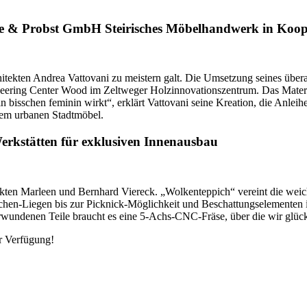
re & Probst GmbH Steirisches Möbelhandwerk in Koope
chitekten Andrea Vattovani zu meistern galt. Die Umsetzung seines üb
neering Center Wood im Zeltweger Holzinnovationszentrum. Das Materi
 ein bisschen feminin wirkt“, erklärt Vattovani seine Kreation, die An
nem urbanen Stadtmöbel.
erkstätten für exklusiven Innenausbau
hitekten Marleen und Bernhard Viereck. „Wolkenteppich“ vereint die we
hen-Liegen bis zur Picknick-Möglichkeit und Beschattungselementen ist
erwundenen Teile braucht es eine 5-Achs-CNC-Fräse, über die wir glüc
r Verfügung!