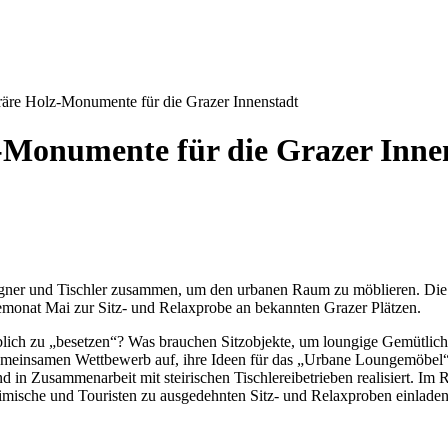
re Holz-Monumente für die Grazer Innenstadt
Monumente für die Grazer Inne
esigner und Tischler zusammen, um den urbanen Raum zu möblieren. D
nemonat Mai zur Sitz- und Relaxprobe an bekannten Grazer Plätzen.
ch zu „besetzen“? Was brauchen Sitzobjekte, um loungige Gemütlichke
 gemeinsamen Wettbewerb auf, ihre Ideen für das „Urbane Loungemöbel
d in Zusammenarbeit mit steirischen Tischlereibetrieben realisiert. I
heimische und Touristen zu ausgedehnten Sitz- und Relaxproben einladen