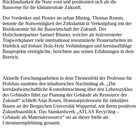
Rückbaubarkeit die Nase vorn und positioniert sich als die
Bauweise für die klimaneutrale Zukunft.
Der Vordenker und Pionier im urban Mining, Thomas Romm,
betonte die Notwendigkeit der Zirkularität in Verknüpfung mit der
Bioökonomie für die Bauwirtschaft der Zukunft. Der
Holzclusterpartner Samuel Blumer, welcher als holzversierter
Tragwerkplaner viele international renommierte Pionierarbeiten im
Hinblick auf lösbare Holz-Holz Verbindungen und kreislauffähige
Bauprojekte ermöglichte, berichtete aus seinen Erfahrungen in dem
Bereich.
Aktuelle Forschungsarbeiten in dem Themenfeld der Professur für
Holzbau rundeten den inhaltsreichen Nachmittag ab. „Die
kreislaufwirtschaftliche Kostenbetrachtung über den Lebenszyklus
des Gebäudes führt zur Planung der Gebäude als Ressource der
Zukunft“ schließt Anja Rosen, Honorarprofessorin für zirkuläres
Bauen an der Bergischen Universität Wuppertal, mit ihrem positiven
Zukunftsausblick. Das Standardwerk „ATLAS Recycling –
Gebäude als Materialressource“ sei an dieser Stelle als
Literaturempfehlung genannt.