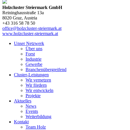
Holzcluster Steiermark GmbH
Reininghausstraße 13a
8020
Graz
, Austria
+43 316 58 78 50
office@holzcluster-steiermark.at
www.holzcluster-steiermark.at
Unser Netzwerk
Über uns
Forst
Industrie
Gewerbe
Branchenübergreifend
Cluster-Leistungen
Wir vernetzen
Wir fördern
Wir entwickeln
Projekte
Aktuelles
News
Events
Weiterbildung
Kontakt
Team Holz