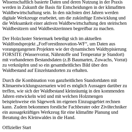
Wissenschaftlich basierte Daten und deren Nutzung in der Praxis
werden in Zukunft die Basis für Entscheidungen in der klimafitten
Waldbewirtschaftung sein. In den nächsten drei Jahren werden
digitale Werkzeuge erarbeitet, um die zukünftige Entwicklung und
die Wirksamkeit einer aktiven Waldbewirtschaftung den steirischen
Waldbesitzern und Waldbesitzerinnen begreifbar zu machen.
Der Holzcluster Steiermark beteiligt sich im aktuellen
Waldfondsprojekt „ForForestInnovation-WF“, um Daten aus
vorangegangenen Projekten wie der dynamischen Waldtypisierung
FORSITE (Wasservorrat, Nährstoffe und Temperatur je Standort)
mit vorhandenen Bestandsdaten (z.B Baumarten, Zuwachs, Vorrat)
zu verknüpfen und so ein gesamtheitliches Bild über den
Waldbestand auf Einzelstandorten zu erhalten.
Durch die Kombination von ganzheitlichen Standortdaten mit
Klimaentwicklungsszenarien wird es möglich Aussagen darüber zu
treffen, wie sich der Waldbestand kleinräumig in den kommenden
Jahren entwickeln wird und mit welchen Holzmengen
beispielsweise ein Sägewerk im eigenen Einzugsgebiet rechnen
kann. Zudem bekommen forstliche Fachberater oder Ziviltechniker
ein aussagekräftiges Werkzeug für eine klimafitte Planung und
Beratung des Kleinwaldes in die Hand.
Offizieller Start