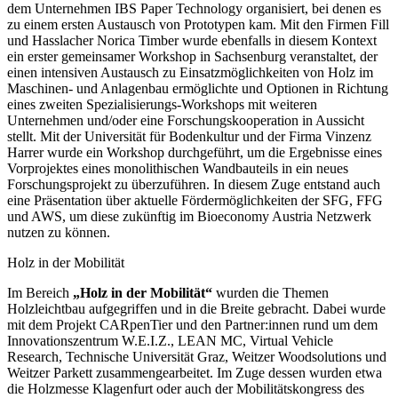
dem Unternehmen IBS Paper Technology organisiert, bei denen es
zu einem ersten Austausch von Prototypen kam. Mit den Firmen Fill
und Hasslacher Norica Timber wurde ebenfalls in diesem Kontext
ein erster gemeinsamer Workshop in Sachsenburg veranstaltet, der
einen intensiven Austausch zu Einsatzmöglichkeiten von Holz im
Maschinen- und Anlagenbau ermöglichte und Optionen in Richtung
eines zweiten Spezialisierungs-Workshops mit weiteren
Unternehmen und/oder eine Forschungskooperation in Aussicht
stellt. Mit der Universität für Bodenkultur und der Firma Vinzenz
Harrer wurde ein Workshop durchgeführt, um die Ergebnisse eines
Vorprojektes eines monolithischen Wandbauteils in ein neues
Forschungsprojekt zu überzuführen. In diesem Zuge entstand auch
eine Präsentation über aktuelle Fördermöglichkeiten der SFG, FFG
und AWS, um diese zukünftig im Bioeconomy Austria Netzwerk
nutzen zu können.
Holz in der Mobilität
Im Bereich
„Holz in der Mobilität“
wurden die Themen
Holzleichtbau aufgegriffen und in die Breite gebracht. Dabei wurde
mit dem Projekt CARpenTier und den Partner:innen rund um dem
Innovationszentrum W.E.I.Z., LEAN MC, Virtual Vehicle
Research, Technische Universität Graz, Weitzer Woodsolutions und
Weitzer Parkett zusammengearbeitet. Im Zuge dessen wurden etwa
die Holzmesse Klagenfurt oder auch der Mobilitätskongress des