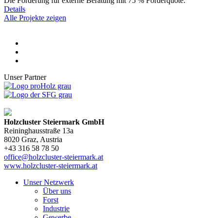
Die Förderung für externe Beratung mit 75 % Förderquote.
Details
Alle Projekte zeigen
Unser Partner
Holzcluster Steiermark GmbH
Reininghausstraße 13a
8020
Graz
, Austria
+43 316 58 78 50
office@holzcluster-steiermark.at
www.holzcluster-steiermark.at
Unser Netzwerk
Über uns
Forst
Industrie
Gewerbe