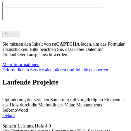
Bitte
lasse
dieses
Feld
Sie müssen den Inhalt von
reCAPTCHA
laden, um das Formular
leer.
abzuschicken. Bitte beachten Sie, dass dabei Daten mit
Drittanbietern ausgetauscht werden.
Mehr Informationen
Erforderlichen Service akzeptieren und Inhalte entsperren
Laufende Projekte
Optimierung der seriellen Sanierung mit vorgefertigten Elementen
aus Holz durch die Methodik des Value Managements
SeRenoWood
Details
Spitzen!Leistung Holz 4.0