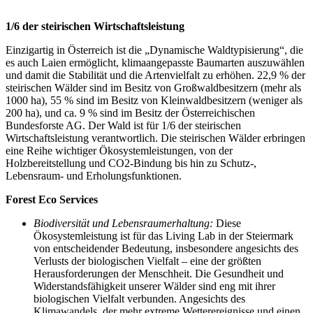
1/6 der steirischen Wirtschaftsleistung
Einzigartig in Österreich ist die „Dynamische Waldtypisierung“, die
es auch Laien ermöglicht, klimaangepasste Baumarten auszuwählen
und damit die Stabilität und die Artenvielfalt zu erhöhen. 22,9 % der
steirischen Wälder sind im Besitz von Großwaldbesitzern (mehr als
1000 ha), 55 % sind im Besitz von Kleinwaldbesitzern (weniger als
200 ha), und ca. 9 % sind im Besitz der Österreichischen
Bundesforste AG. Der Wald ist für 1/6 der steirischen
Wirtschaftsleistung verantwortlich. Die steirischen Wälder erbringen
eine Reihe wichtiger Ökosystemleistungen, von der
Holzbereitstellung und CO2-Bindung bis hin zu Schutz-,
Lebensraum- und Erholungsfunktionen.
Forest Eco Services
Biodiversität und Lebensraumerhaltung:
Diese
Ökosystemleistung ist für das Living Lab in der Steiermark
von entscheidender Bedeutung, insbesondere angesichts des
Verlusts der biologischen Vielfalt – eine der größten
Herausforderungen der Menschheit. Die Gesundheit und
Widerstandsfähigkeit unserer Wälder sind eng mit ihrer
biologischen Vielfalt verbunden. Angesichts des
Klimawandels, der mehr extreme Wetterereignisse und einen