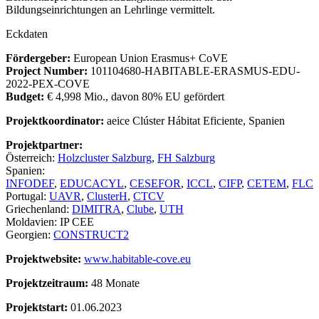
Bildungseinrichtungen an Lehrlinge vermittelt.
Eckdaten
Fördergeber:
European Union Erasmus+ CoVE
Project Number:
101104680-HABITABLE-ERASMUS-EDU-
2022-PEX-COVE
Budget:
€ 4,998 Mio., davon 80% EU gefördert
Projektkoordinator:
aeice Clúster Hábitat Eficiente, Spanien
Projektpartner:
Österreich:
Holzcluster Salzburg
,
FH Salzburg
Spanien:
INFODEF
,
EDUCACYL
,
CESEFOR
,
ICCL
,
CIFP
,
CETEM
,
FLC
Portugal:
UAVR
,
ClusterH
,
CTCV
Griechenland:
DIMITRA
,
Clube
,
UTH
Moldavien: IP CEE
Georgien:
CONSTRUCT2
Projektwebsite:
www.habitable-cove.eu
Projektzeitraum:
48 Monate
Projektstart:
01.06.2023