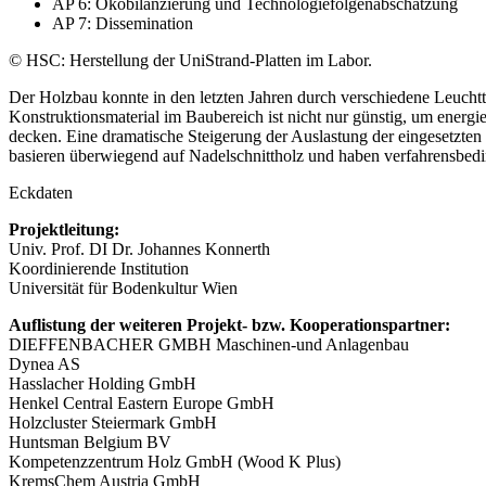
AP 6: Ökobilanzierung und Technologiefolgenabschätzung
AP 7: Dissemination
© HSC: Herstellung der UniStrand-Platten im Labor.
Der Holzbau konnte in den letzten Jahren durch verschiedene Leucht
Konstruktionsmaterial im Baubereich ist nicht nur günstig, um energi
decken. Eine dramatische Steigerung der Auslastung der eingesetzten
basieren überwiegend auf Nadelschnittholz und haben verfahrensbedi
Eckdaten
Projektleitung:
Univ. Prof. DI Dr. Johannes Konnerth
Koordinierende Institution
Universität für Bodenkultur Wien
Auflistung der weiteren Projekt- bzw. Kooperationspartner:
DIEFFENBACHER GMBH Maschinen-und Anlagenbau
Dynea AS
Hasslacher Holding GmbH
Henkel Central Eastern Europe GmbH
Holzcluster Steiermark GmbH
Huntsman Belgium BV
Kompetenzzentrum Holz GmbH (Wood K Plus)
KremsChem Austria GmbH