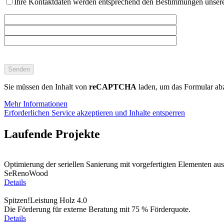
Ihre Kontaktdaten werden entsprechend den Bestimmungen unser
Bitte
lasse
dieses
Feld
Sie müssen den Inhalt von
reCAPTCHA
laden, um das Formular abz
leer.
Mehr Informationen
Erforderlichen Service akzeptieren und Inhalte entsperren
Laufende Projekte
Optimierung der seriellen Sanierung mit vorgefertigten Elementen a
SeRenoWood
Details
Spitzen!Leistung Holz 4.0
Die Förderung für externe Beratung mit 75 % Förderquote.
Details