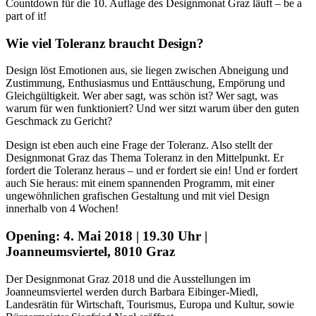
Countdown für die 10. Auflage des Designmonat Graz läuft – be a
part of it!
Wie viel Toleranz braucht Design?
Design löst Emotionen aus, sie liegen zwischen Abneigung und
Zustimmung, Enthusiasmus und Enttäuschung, Empörung und
Gleichgültigkeit. Wer aber sagt, was schön ist? Wer sagt, was
warum für wen funktioniert? Und wer sitzt warum über den guten
Geschmack zu Gericht?
Design ist eben auch eine Frage der Toleranz. Also stellt der
Designmonat Graz das Thema Toleranz in den Mittelpunkt. Er
fordert die Toleranz heraus – und er fordert sie ein! Und er fordert
auch Sie heraus: mit einem spannenden Programm, mit einer
ungewöhnlichen grafischen Gestaltung und mit viel Design
innerhalb von 4 Wochen!
Opening: 4. Mai 2018 | 19.30 Uhr |
Joanneumsviertel, 8010 Graz
Der Designmonat Graz 2018 und die Ausstellungen im
Joanneumsviertel werden durch Barbara Eibinger-Miedl,
Landesrätin für Wirtschaft, Tourismus, Europa und Kultur, sowie