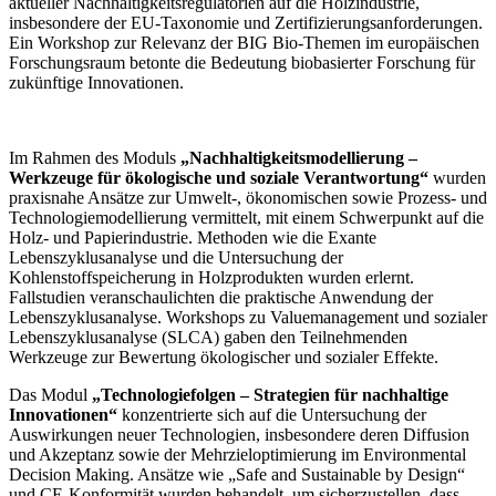
aktueller Nachhaltigkeitsregulatorien auf die Holzindustrie,
insbesondere der EU-Taxonomie und Zertifizierungsanforderungen.
Ein Workshop zur Relevanz der BIG Bio-Themen im europäischen
Forschungsraum betonte die Bedeutung biobasierter Forschung für
zukünftige Innovationen.
Im Rahmen des Moduls
„Nachhaltigkeitsmodellierung –
Werkzeuge für ökologische und soziale Verantwortung“
wurden
praxisnahe Ansätze zur Umwelt-, ökonomischen sowie Prozess- und
Technologiemodellierung vermittelt, mit einem Schwerpunkt auf die
Holz- und Papierindustrie. Methoden wie die Exante
Lebenszyklusanalyse und die Untersuchung der
Kohlenstoffspeicherung in Holzprodukten wurden erlernt.
Fallstudien veranschaulichten die praktische Anwendung der
Lebenszyklusanalyse. Workshops zu Valuemanagement und sozialer
Lebenszyklusanalyse (SLCA) gaben den Teilnehmenden
Werkzeuge zur Bewertung ökologischer und sozialer Effekte.
Das Modul
„Technologiefolgen – Strategien für nachhaltige
Innovationen“
konzentrierte sich auf die Untersuchung der
Auswirkungen neuer Technologien, insbesondere deren Diffusion
und Akzeptanz sowie der Mehrzieloptimierung im Environmental
Decision Making. Ansätze wie „Safe and Sustainable by Design“
und CE-Konformität wurden behandelt, um sicherzustellen, dass