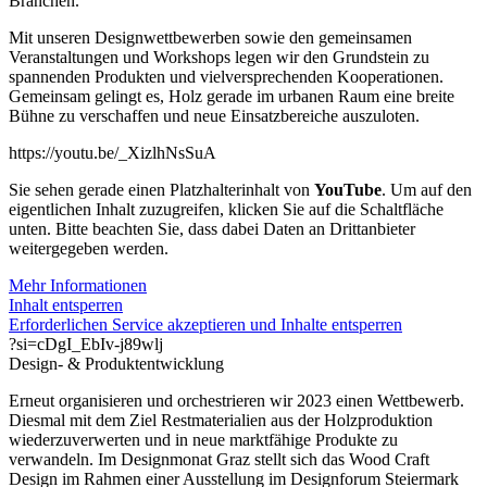
Branchen.
Mit unseren Designwettbewerben sowie den gemeinsamen
Veranstaltungen und Workshops legen wir den Grundstein zu
spannenden Produkten und vielversprechenden Kooperationen.
Gemeinsam gelingt es, Holz gerade im urbanen Raum eine breite
Bühne zu verschaffen und neue Einsatzbereiche auszuloten.
https://youtu.be/_XizlhNsSuA
Sie sehen gerade einen Platzhalterinhalt von
YouTube
. Um auf den
eigentlichen Inhalt zuzugreifen, klicken Sie auf die Schaltfläche
unten. Bitte beachten Sie, dass dabei Daten an Drittanbieter
weitergegeben werden.
Mehr Informationen
Inhalt entsperren
Erforderlichen Service akzeptieren und Inhalte entsperren
?si=cDgI_EbIv-j89wlj
Design- & Produktentwicklung
Erneut organisieren und orchestrieren wir 2023 einen Wettbewerb.
Diesmal mit dem Ziel Restmaterialien aus der Holzproduktion
wiederzuverwerten und in neue marktfähige Produkte zu
verwandeln. Im Designmonat Graz stellt sich das Wood Craft
Design im Rahmen einer Ausstellung im Designforum Steiermark