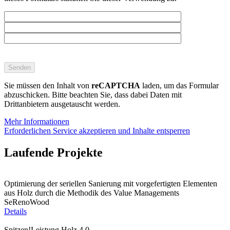
Bitte
lasse
dieses
Feld
Sie müssen den Inhalt von
reCAPTCHA
laden, um das Formular
leer.
abzuschicken. Bitte beachten Sie, dass dabei Daten mit
Drittanbietern ausgetauscht werden.
Mehr Informationen
Erforderlichen Service akzeptieren und Inhalte entsperren
Laufende Projekte
Optimierung der seriellen Sanierung mit vorgefertigten Elementen
aus Holz durch die Methodik des Value Managements
SeRenoWood
Details
Spitzen!Leistung Holz 4.0